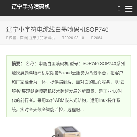
辽宁手持喷码机
辽宁小字符电缆线白墨喷码机SOP740
位置：
首页
|
辽宁手持喷码机
2026-08-10
2084
摘要：
名称：申瓯白墨喷码机 型号：SOP740 SOP740系列
触摸屏颜料喷码机以朗帝Scloud云服务为背景平台，把客户
和厂家融合为一体，提供端到端、面对面的贴心服务，以“云
服务”展现朗帝喷码机技术跨越发展的新愿景，是工业4.0时
代的前行者。采用32位ARM嵌入式结构，运用linux操作系
统。实时全天候全智能监控，远程服...