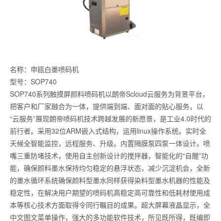
名称：申瓯白墨喷码机
型号：SOP740
SOP740系列触摸屏颜料喷码机以朗帝Scloud云服务为背景平台，
把客户和厂家融合为一体，提供端到端、面对面的贴心服务，以
“云服务”展现朗帝喷码机技术跨越发展的新愿景，是工业4.0时代的
前行者。采用32位ARM嵌入式结构，运用linux操作系统。实时全
天候全智能监控，远程服务、升级。内置隔膜泵四泵一体设计。喷
嘴三重防堵技术，使用自主创新设计的搅拌器，智能化的“自醒”功
能，确保颜料墨水保持均匀稳定的悬浮状态，减少沉淀机会，全新
的墨水循环系统确保颜料型墨水同样获得染料型墨水机器的性能及
稳定性，在解决用户期望的喷码机高稳定高可靠性和低耗材使用成
本等核心技术方面取得令同行瞩目的成果。超大屏幕液晶显示，全
中文图文菜单操作，强大的多功能软件技术，所见既所得，既编即