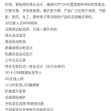
所喷。更耐用的喷头设计，确保SOP730内置泵颜料喷码机性能运
行更可靠，字体更美观，维护更方便，产品广泛应用于电缆、汽摩
配、医药、化工、建材电子等深颜色产品的无接触式喷码。
32位嵌入式ARM结构
互联网远程监控，升级一键开关机
喷头自动清洗
墨线自动检测
屏幕故障诊断显示
机器状态自动显示
工作日志记录
喷头全密封式一体化设计（全方位喷印）
SD卡/USB数据信息导入
4G无线上网
10.2吋彩色LED触摸屏
形象图文菜单
多级密码保护
开机语言选择/带屏保功能
不同类型信息使用不同颜色显示